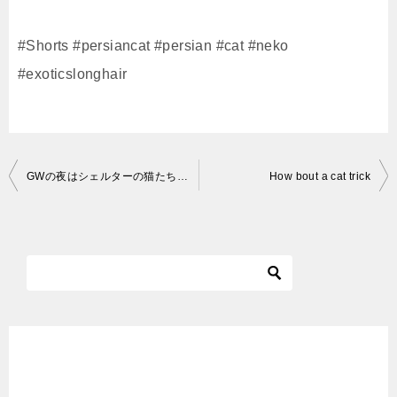
#Shorts #persiancat #persian #cat #neko
#exoticslonghair
投
GWの夜はシェルターの猫たちを見ながらまったりと
How bout a cat trick
稿
ナ
ビ
ゲ
ー
シ
ョ