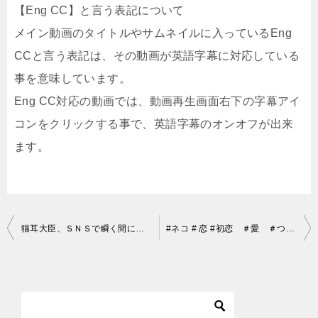
【Eng CC】と言う表記について
メイン動画のタイトルやサムネイルに入っているEng
CCと言う表記は、その動画が英語字幕に対応している
事を意味しています。
Eng CC対応の動画では、動画再生画面右下の字幕アイ
コンをクリックする事で、英語字幕のオンオフが出来
ます。
投
猫耳大臣、ＳＮＳで瞬く間に拡散＋月詠ネコミミモードBGM
#ネコ # 恋 #初恋 ＃愛 ＃つれづれねこ【もーちゃん】a cat in love2 もーちゃんの愛は届くのか 2～君が初恋の人（猫）
稿
ナ
ビ
ゲ