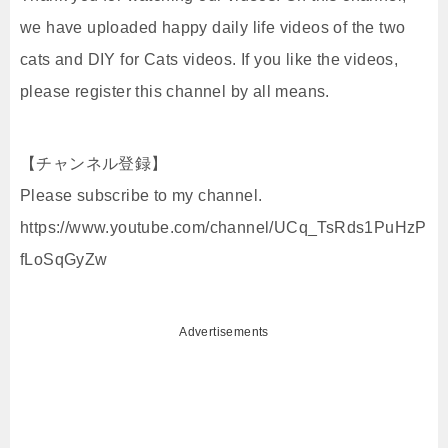
we have uploaded happy daily life videos of the two
cats and DIY for Cats videos. If you like the videos,
please register this channel by all means.
【チャンネル登録】
Please subscribe to my channel.
https://www.youtube.com/channel/UCq_TsRds1PuHzP
fLoSqGyZw
Advertisements