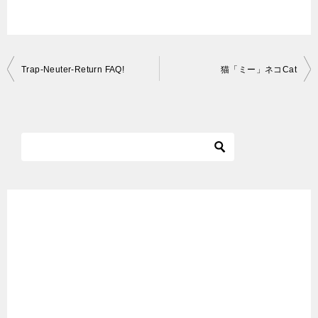
投
Trap-Neuter-Return FAQ!
猫「ミー」ネコCat
稿
ナ
ビ
ゲ
ー
シ
ョ
ン