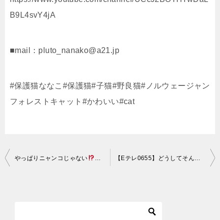
B9L4svY4jA
■mail：pluto_nanako@a21.jp
#保護猫ななこ#保護猫#子猫#野良猫#ノルウェージャン
フォレストキャット#かわいい#cat
投
やっぱりニャンコじゃない
脚立に登るちゅうたろう
保護猫 ネコ ねこ (
【Eテレ0655】どうしてそんな名前ですのん？ハワイ猫リオナ Why is it such a name?
稿
ナ
ビ
ゲ