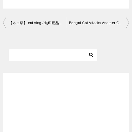
投
【ネコ草】 cat vlog / 無印用品 猫草栽培セット
Bengal Cat Attacks Another Cat | 4K
稿
ナ
ビ
ゲ
ー
シ
ョ
ン