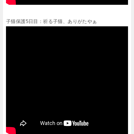
子猫保護5日目：祈る子猫、ありがたやぁ