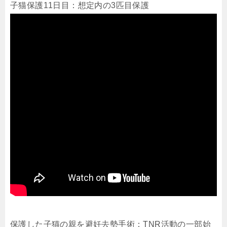
子猫保護11日目：想定内の3匹目保護
保護した子猫の親を避妊去勢手術：TNR活動の一部始