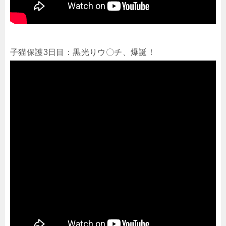
子猫保護3日目：黒光りウ〇チ、爆誕！