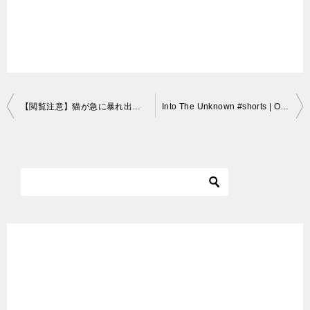
投
【閲覧注意】猫が急に暴れ出して出血しました…
Into The Unknown #shorts | Ol’ Man Ronin (Shorts1)
稿
ナ
ビ
ゲ
ー
シ
ョ
ン