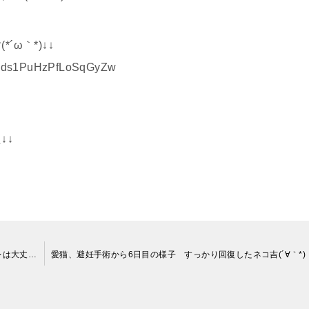
ω｀*)↓↓
TsRds1PuHzPfLoSqGyZw
↓↓
愛猫、避妊手術から3～4日目の様子 ネコ吉、ご飯とおトイレは大丈夫？ Between 3rd and 4th day after the surgery