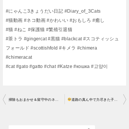
#にゃんこ3きょうだい日記 #Diary_of_3Cats
#猫動画 #ネコ動画 #かわいい #おもしろ #癒し
#猫 #ねこ #保護猫 #繁殖引退猫
#茶トラ #gingercat #黒猫 #blackcat #スコティッシュ
フォールド #scottishfold #キメラ #chimera
#chimeracat
#cat #gato #gatto #chat #Katze #кошка #고양이
投
掃除もおまかせ＆留守中のネコの１日を録画してみたら！- I recorded a day of a cat who was away! –
道路の真ん中で力尽きた子猫、わずか３日で自力で水を飲むまで回復しました
稿
ナ
ビ