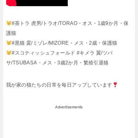
#茶トラ 虎男/トラオ/TORAO・オス・1歳9か月・保
護猫
#黒猫 霙/ミゾレ/MIZORE・メス・2歳・保護猫
#スコティッシュフォールド #キメラ 翼/ツバ
サ/TSUBASA・メス・3歳2か月・繁殖引退猫
我が家の猫たちの日常を毎日アップしています
Advertisements