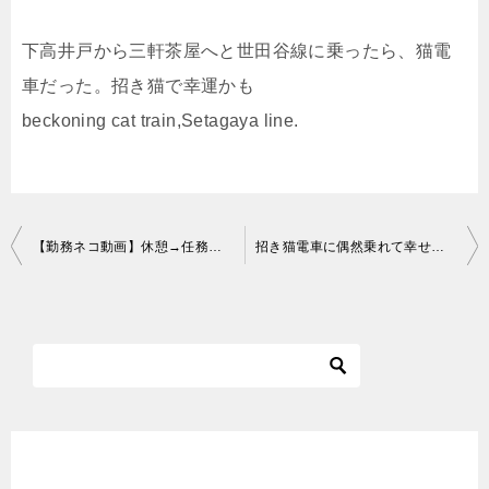
下高井戸から三軒茶屋へと世田谷線に乗ったら、猫電
車だった。招き猫で幸運かも
beckoning cat train,Setagaya line.
投
【勤務ネコ動画】休憩→任務→勤務・ハチワレ保護猫ルー姫/[Cat videos] Cat to patrol_Rescued cat（black and white cat）
招き猫電車に偶然乗れて幸せ気分、ラッキー。世田谷線
稿
ナ
ビ
ゲ
ー
シ
ョ