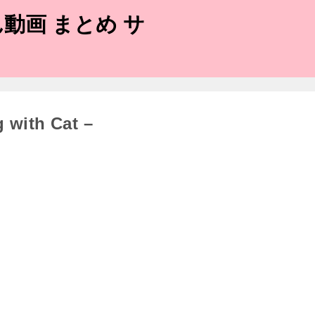
動画 まとめ サ
ith Cat –