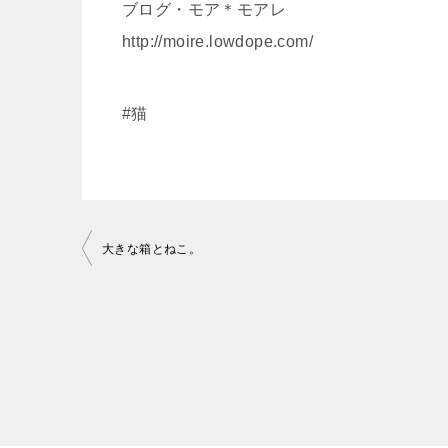
ブログ・モア＊モアレ
http://moire.lowdope.com/
#猫
投
大きな箱とねこ。
稿
ナ
ビ
ゲ
ー
シ