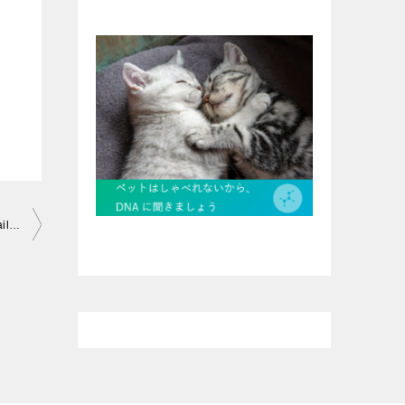
冷蔵庫で涼むネコ タイ・ピピ島にて “The Refrigerator Cat in Thailand”