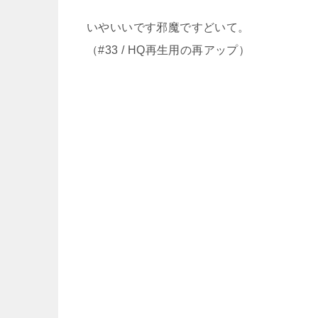
いやいいです邪魔ですどいて。
（#33 / HQ再生用の再アップ）