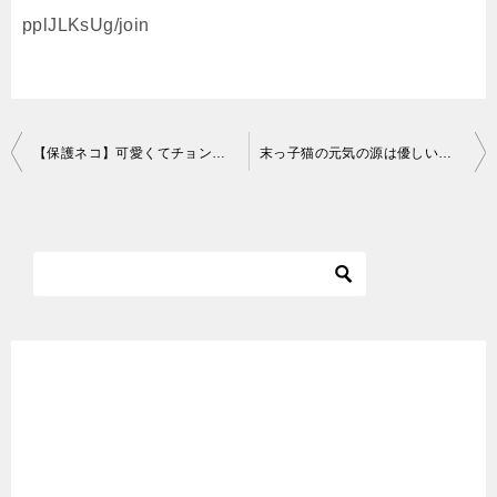
pplJLKsUg/join
投
【保護ネコ】可愛くてチョンチョンしたくなるモフモフ子猫がコチラです…笑【Cute Kittens】
末っ子猫の元気の源は優しいお兄ちゃん猫♡
稿
ナ
ビ
ゲ
ー
シ
ョ
ン