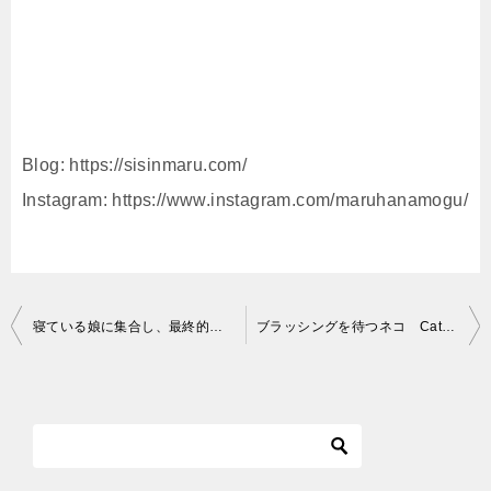
Blog: https://sisinmaru.com/
Instagram: https://www.instagram.com/maruhanamogu/
投
寝ている娘に集合し、最終的に娘の上でも寝る猫 ノルウェージャンフォレストキャット Cats gathering beside my sleeping daughter
ブラッシングを待つネコ Cat waiting for brushing
稿
ナ
ビ
ゲ