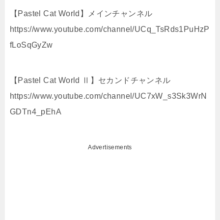
【Pastel Cat World】メインチャンネル
https://www.youtube.com/channel/UCq_TsRds1PuHzP
fLoSqGyZw
【Pastel Cat World Ⅱ】セカンドチャンネル
https://www.youtube.com/channel/UC7xW_s3Sk3WrN
GDTn4_pEhA
Advertisements