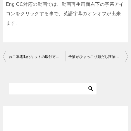
Eng CC対応の動画では、動画再生画面右下の字幕アイ
コンをクリックする事で、英語字幕のオンオフが出来
ます。
投
ねこ車電動化キットの取付方【トラック用品 Pa-man】
子猫がひょっこり顔だし獲物を狙う。【赤ちゃん猫 保護猫】
稿
ナ
ビ
ゲ
ー
シ
ョ
ン