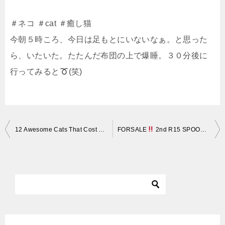
＃ネコ ＃cat ＃癒し猫
今朝５時ころ、今日は足もとにいないなぁ。と思った
ら、いたいた。たたんだ布団の上で爆睡。３０分後に
行ってみると
(笑)
投
12 Awesome Cats That Cost a Fortune
FORSALE
2nd R15 SPOON – KONDISI 95% ISTIMEWA || (SOLD
稿
ナ
ビ
ゲ
ー
シ