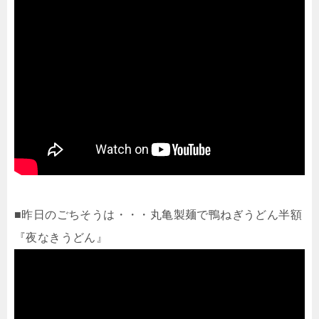
■昨日のごちそうは・・・丸亀製麺で鴨ねぎうどん半額
『夜なきうどん』