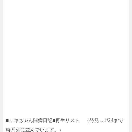
■リキちゃん闘病日記■再生リスト （発見→1/24まで
時系列に並んでいます。）