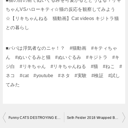
■猫の目の前でぬいぐるみを可愛がるとどうなる？リキ
ちゃんVSハローキティ☆猫の反応を観察してみよう
☆【リキちゃんねる 猫動画】Cat videos キジトラ猫
との暮らし
■パパは浮気者なのニャ！？ #猫動画 #キティちゃ
ん #ぬいぐるみと猫 #ぬいぐるみ #キジトラ #キ
ジ白 #リキちゃん #リキちゃんねる #猫 #ねこ #
ネコ #cat #youtube #ネタ #実験 #検証 #試し
てみた
投
Funny CATS DESTROYING EVERYTHING on their way! – PREPARE to LAUGH SUPER HARD!
Seth Feider 2018 Wrapped Bass Cat
稿