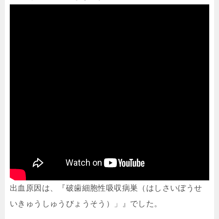
出血原因は、『破歯細胞性吸収病巣（はしさいぼうせ
いきゅうしゅうびょうそう）」』でした。