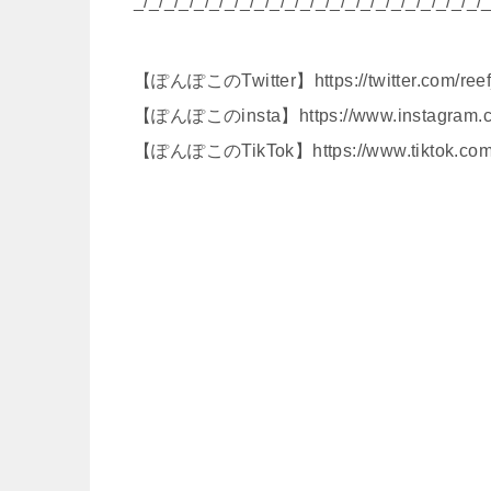
_/_/_/_/_/_/_/_/_/_/_/_/_/_/_/_/_/_/_/_/_/_/_/_
【ぽんぽこのTwitter】https://twitter.com/ree
【ぽんぽこのinsta】https://www.instagram.co
【ぽんぽこのTikTok】https://www.tiktok.com/