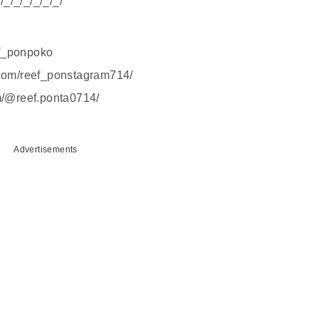
/_/_/_/_/_/_/
f_ponpoko
m/reef_ponstagram714/
@reef.ponta0714/
Advertisements