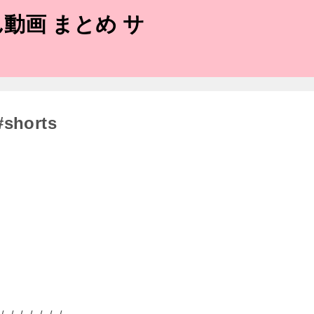
動画 まとめ サ
horts