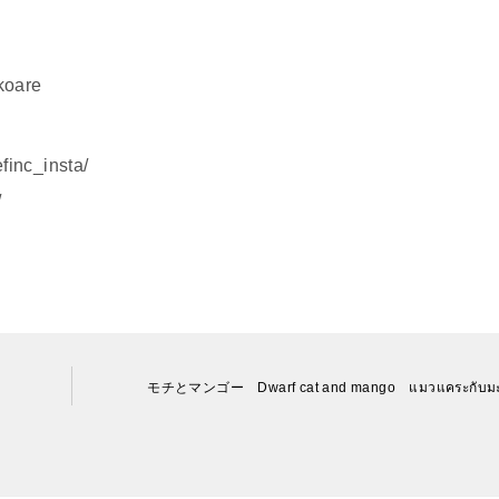
koare
inc_insta/
/
モチとマンゴー Dwarf cat and mango แมวแคระกับมะ