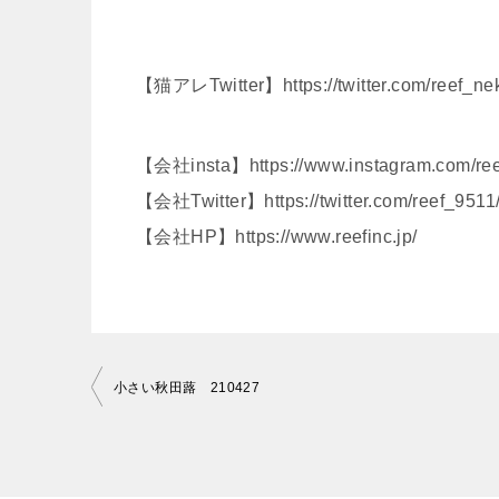
【猫アレTwitter】https://twitter.com/reef_ne
【会社insta】https://www.instagram.com/reef
【会社Twitter】https://twitter.com/reef_9511
【会社HP】https://www.reefinc.jp/
投
小さい秋田蕗 210427
稿
ナ
ビ