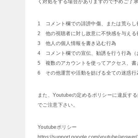
く対処をする場合がありますので予めご了
1 コメント欄での誹謗中傷、または荒らし
2 他の視聴者に対し故意に不快感を与える
3 他人の個人情報を書き込む行為
4 コメント欄での宣伝、勧誘を行う行為（お
5 複数のアカウントを使ってアクセス、書
6 その他運営や活動を妨げる全ての迷惑行
また、Youtubeの定めるポリシーに違反
でご注意下さい。
Youtubeポリシー
https://support.google.com/youtube/answe