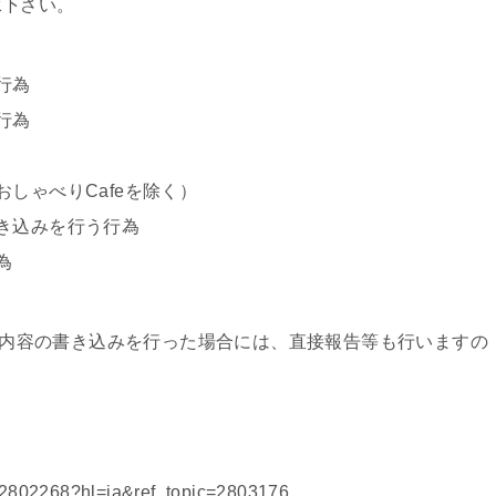
承下さい。
行為
行為
しゃべりCafeを除く）
き込みを行う行為
為
する内容の書き込みを行った場合には、直接報告等も行いますの
r/2802268?hl=ja&ref_topic=2803176