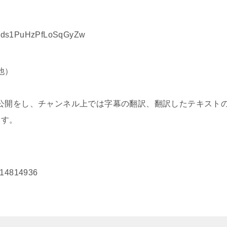
TsRds1PuHzPfLoSqGyZw
他）
公開をし、チャンネル上では字幕の翻訳、翻訳したテキスト
ます。
3614814936