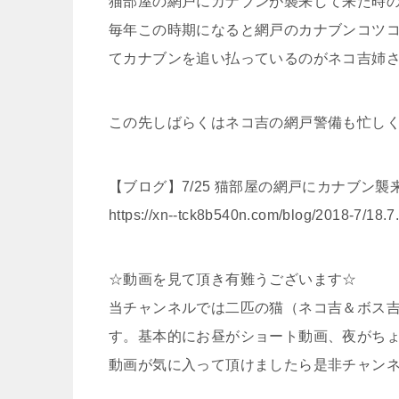
猫部屋の網戸にカナブンが襲来して来た時
毎年この時期になると網戸のカナブンコツ
てカナブンを追い払っているのがネコ吉姉
この先しばらくはネコ吉の網戸警備も忙し
【ブログ】7/25 猫部屋の網戸にカナブン襲
https://xn--tck8b540n.com/blog/2018-7/18.7
☆動画を見て頂き有難うございます☆
当チャンネルでは二匹の猫（ネコ吉＆ボス吉
す。基本的にお昼がショート動画、夜がち
動画が気に入って頂けましたら是非チャン