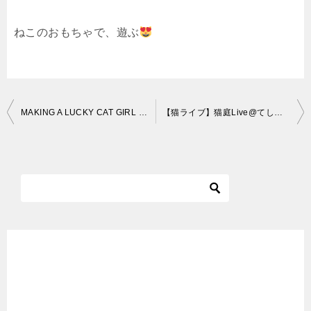
ねこのおもちゃで、遊ぶ
投
MAKING A LUCKY CAT GIRL | Maneki Neko custom doll | Monster High Doll Repaint | etellan
【猫ライブ】猫庭Live@てしま旅館 [Cat live]「Cat garden JAPAN」
稿
ナ
ビ
ゲ
ー
シ
ョ
ン