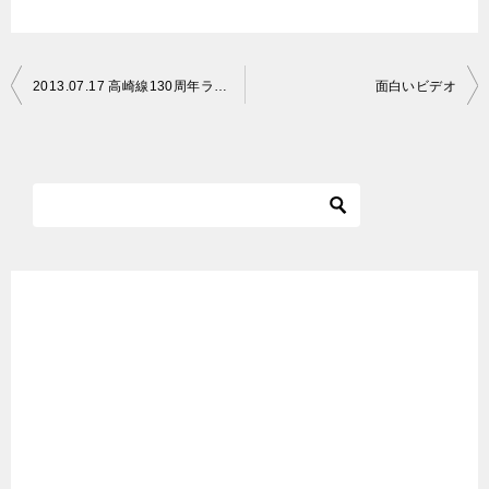
投
2013.07.17 高崎線130周年ラッピング、211系
面白いビデオ
稿
ナ
ビ
ゲ
ー
シ
ョ
ン