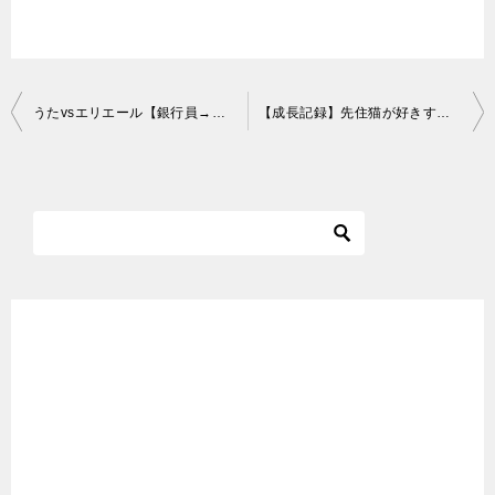
投
うたvsエリエール【銀行員→ネコまみれの生活
】Scottish fold
【成長記録】先住猫が好きすぎる新入り猫
稿
ナ
ビ
ゲ
ー
シ
ョ
ン