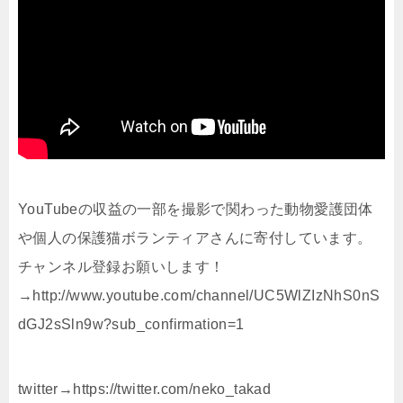
YouTubeの収益の一部を撮影で関わった動物愛護団体
や個人の保護猫ボランティアさんに寄付しています。
チャンネル登録お願いします！
→http://www.youtube.com/channel/UC5WlZIzNhS0nS
dGJ2sSln9w?sub_confirmation=1
twitter→https://twitter.com/neko_takad