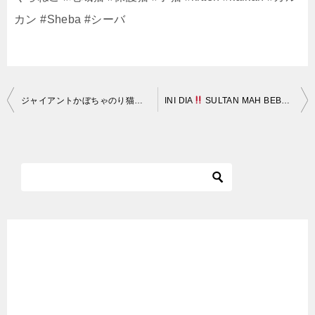
カン #Sheba #シーバ
投
ジャイアントかぼちゃのり猫 201024
INI DIA
SULTAN MAH BEBAS – MOBIL MEWAH BUAT ANGKUT VELG DOANG
稿
ナ
ビ
ゲ
ー
シ
ョ
ン