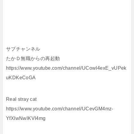
サブチャンネル
たかＤ無職からの再起動
https://www.youtube.com/channel/UCowI4exE_vUPek
uKDKeCoGA
Real stray cat
https://www.youtube.com/channel/UCevGM4mz-
YfXIwNwlKVI4mg