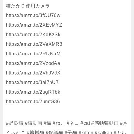
猫たかＤ使用カメラ
https://amzn.to/3fCU76w
https://amzn.to/2XEvMYZ
https://amzn.to/2KdKzSk
https://amzn.to/2VeXMR3
https://amzn.to/2RIzNaM
https://amzn.to/2VzodAa
https://amzn.to/2VhJVJX
https://amzn.to/3ai7hU7
https://amzn.to/2ugRTbk
https://amzn.to/2umtG36
#野良猫 #猫動画 #猫 #ねこ #ネコ #cat #感動猫動画 #さ
くらねこ #地域猫 #保護猫 #子猫 #kitten #kalkan #カル