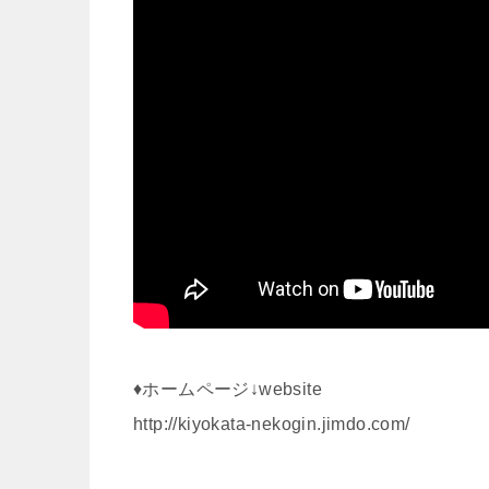
♦ホームページ↓website
http://kiyokata-nekogin.jimdo.com/