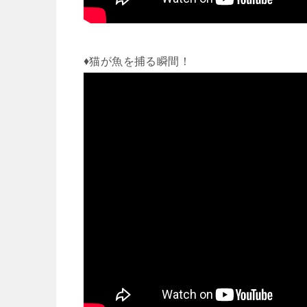
♦猫が魚を捕る瞬間！