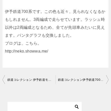
伊予鉄道700系です。この色も近々、見られなくなるか
もしれません。3両編成で走らせています。ラッシュ時
以外は2両編成となるため、全てが先頭車みたいに見え
ます。パンタグラフも交換しました。
ブログは、こちら。
http://neko.showwa.me/
投
鉄道コレクション 伊予鉄道モハ2000形B （2006） Nゲージ化
鉄道コレクション伊予鉄道700系3両セットB Nゲージ化
稿
ナ
ビ
ゲ