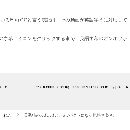
いるEng CCと言う表記は、その動画が英語字幕に対応して
右下の字幕アイコンをクリックする事で、英語字幕のオンオフが
Gain up to 650hp safely with this hack! Detroit 60 series 12.7 dcs custom tuning wiring install
Pesan online dari bg musliminNTT sudah ready paket 6
ねこ
長毛猫のふわふわしっぽがクセになる気持ち良さ♪