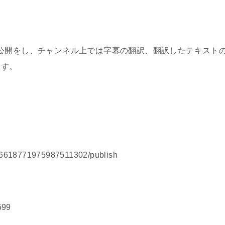
公開をし、チャンネル上では字幕の翻訳、翻訳したテキスト
ます。
/6618771975987511302/publish
599