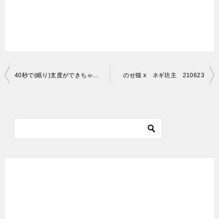
投
40秒で(眠り)支度ができちゃう猫 #Shorts
のせ猫 x ネギ坊主 210623
稿
ナ
ビ
ゲ
ー
シ
ョ
ン