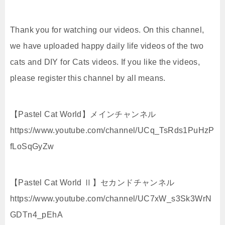
Thank you for watching our videos. On this channel,
we have uploaded happy daily life videos of the two
cats and DIY for Cats videos. If you like the videos,
please register this channel by all means.
【Pastel Cat World】メインチャンネル
https://www.youtube.com/channel/UCq_TsRds1PuHzP
fLoSqGyZw
【Pastel Cat World Ⅱ】セカンドチャンネル
https://www.youtube.com/channel/UC7xW_s3Sk3WrN
GDTn4_pEhA