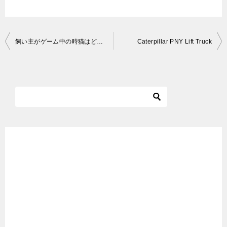
投
飼い主がゲーム中の時猫はどうしてる？☆リキちゃんとパパの場合【リキちゃんねる】キジシロねこのいる暮らし
Caterpillar PNY Lift Truck
稿
ナ
ビ
ゲ
ー
シ
ョ
ン