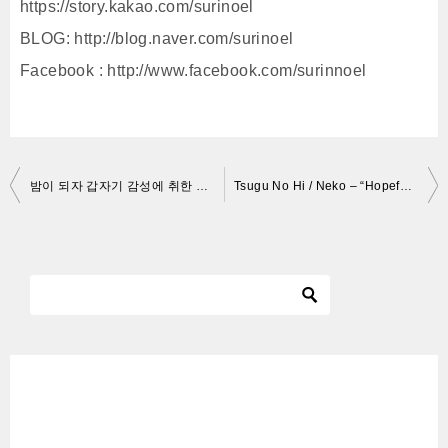
https://story.kakao.com/surinoel
BLOG: http://blog.naver.com/surinoel
Facebook : http://www.facebook.com/surinnoel
投
밤이 되자 갑자기 감성에 취한 아기 고양이｜Baby cat suddenly drunk with emotion
Tsugu No Hi / Neko – “Hopefully Nothing Happens to the Cat” ( Cat Horror Game )
稿
ナ
ビ
ゲ
ー
シ
ョ
ン