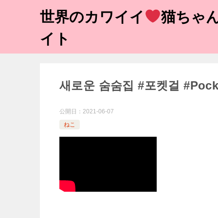
世界のカワイイ
猫ちゃん
イト
새로운 숨숨집 #포켓걸 #Pocket
公開日：
2021-06-07
ねこ