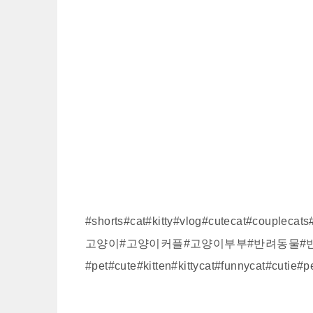
#shorts#cat#kitty#vlog#cutecat#coupl
고양이#고양이커플#고양이부부#반려동물#
#pet#cute#kitten#kittycat#funnycat#cutie