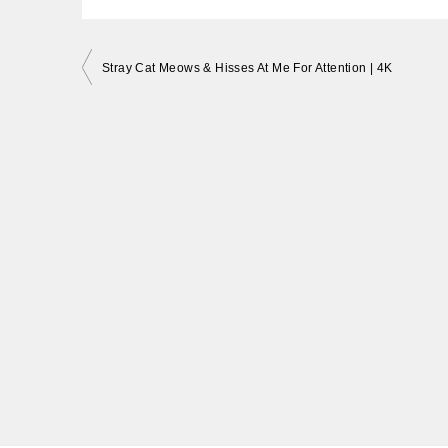
投
Stray Cat Meows & Hisses At Me For Attention | 4K
稿
ナ
ビ
ゲ
ー
シ
ョ
ン