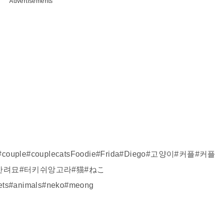
Advertisements
ecats#couple#couplecatsFoodie#Frida#Diego#고양이#커플#커플
반려묘#터키쉬앙고라#猫#ねこ
#pets#animals#neko#meong