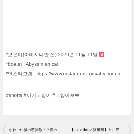
*보은이(아비시니안 폰) 2020년 11월 11일
*boeun : Abyssinian cat
*인스타그램 : https://www.instagram.com/aby.boeun
#shorts #아기고양이 #고양이뽀뽀
投
かわいい猫の窓掃除！？猫のいる日常。Cat is cleaning the window. Every day I live with a cat.
【cat video／猫動画】上に行く？下に行く？ Go up or down? （風太／ミヌエット） #116