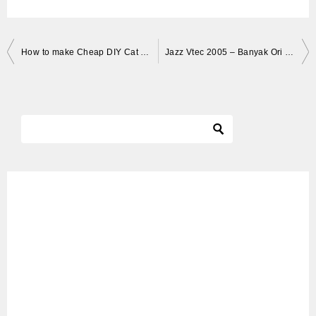
投
How to make Cheap DIY Cat Toys
Jazz Vtec 2005 – Banyak Ori nya | REVIEW MOBIL BEKAS MURAH | JUAL MOBIL MURAH
稿
ナ
ビ
ゲ
ー
シ
ョ
ン