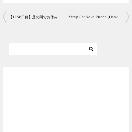
投
【1156日目】足の間でお休みにゃ～な猫【かわいい・面白い】～The growth record of my cute cat, Nike day 1156
Stray Cat Neko Punch (Osaka) – 01
稿
ナ
ビ
ゲ
ー
シ
ョ
ン