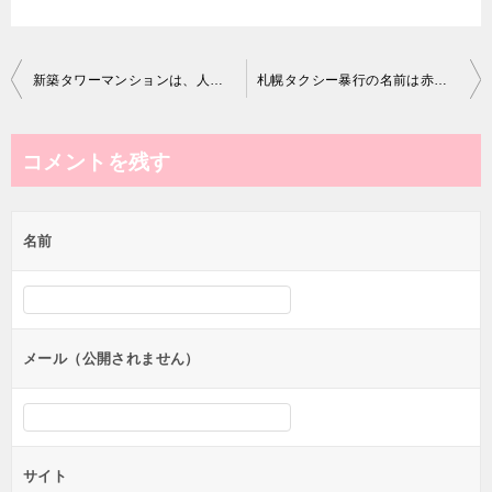
投
新築タワーマンションは、人生最悪の買い物です【不動産業者がバラす】
札幌タクシー暴行の名前は赤れんが法律事務所 杉山央 弁護士
稿
ナ
コメントを残す
ビ
ゲ
名前
ー
シ
ョ
ン
メール（公開されません）
サイト