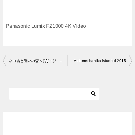
Panasonic Lumix FZ1000 4K Video
投
ネコ吉と迷いの森ヽ(´Д`；)ﾉ Neko-Cat and a lost forest
Automechanika İstanbul 2015
稿
ナ
ビ
ゲ
ー
シ
ョ