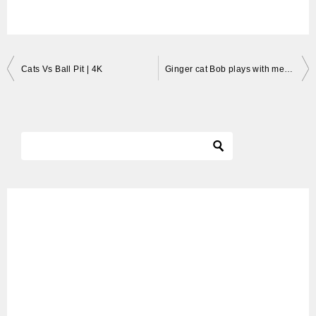
投
Cats Vs Ball Pit | 4K
Ginger cat Bob plays with me / 赤い猫のボブは私と遊ぶ
稿
ナ
ビ
ゲ
ー
シ
ョ
ン