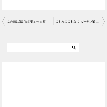
投
この前は逃げた野良シャム猫が今度は逃げずにお供してくれた
これなにこれなに ガーデン猫 #Shorts​ Kore nani kore nani
稿
ナ
ビ
ゲ
ー
シ
ョ
ン