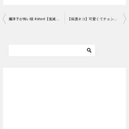
投
禰津子が怖い猫 #short【鬼滅の刃】Cat that is scared of Nezuko
【保護ネコ】可愛くてチョンチョンしたくなるモフモフ子猫がコチラです…笑【Cute Kittens】
稿
ナ
ビ
ゲ
ー
シ
ョ
ン