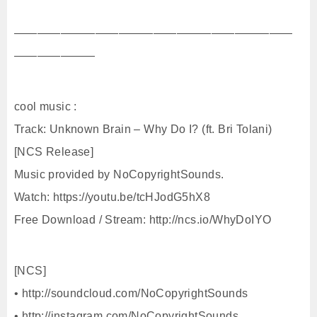
————————————————————————
———————
cool music :
Track: Unknown Brain – Why Do I? (ft. Bri Tolani)
[NCS Release]
Music provided by NoCopyrightSounds.
Watch: https://youtu.be/tcHJodG5hX8
Free Download / Stream: http://ncs.io/WhyDoIYO
[NCS]
• http://soundcloud.com/NoCopyrightSounds
• http://instagram.com/NoCopyrightSounds