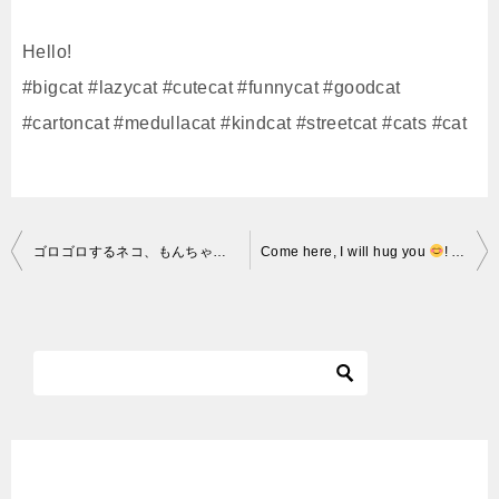
Hello!
#bigcat #lazycat #cutecat #funnycat #goodcat
#cartoncat #medullacat #kindcat #streetcat #cats #cat
投
ゴロゴロするネコ、もんちゃん Rumble cat
Come here, I will hug you
! Adolf? The cat that looks like Hitler / 猫の抱擁
稿
ナ
ビ
ゲ
ー
シ
ョ