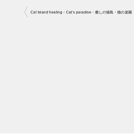
投
Cat Island healing・Cat’s paradise・癒しの猫島・猫の楽園
稿
ナ
ビ
ゲ
ー
シ
ョ
ン