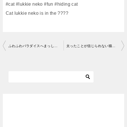
#cat #lukkie neko #fun #hiding cat
Cat lukkie neko is in the ????
投
ふわふわパラダイスへまっしぐらな三毛猫ネコ吉♪それからボス吉‥その妙なテンションはいったい何？
太ったことが信じられない猫 Fat cat
稿
ナ
ビ
ゲ
ー
シ
ョ
ン