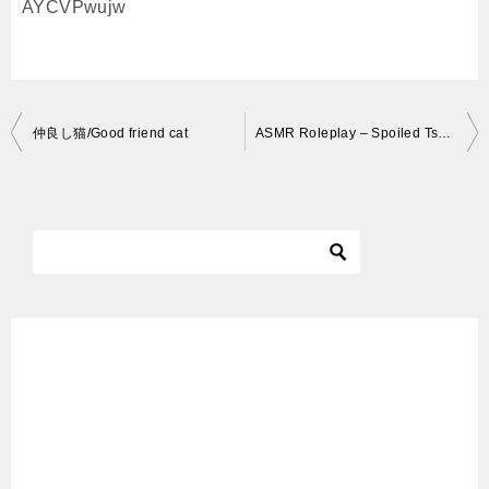
AYCVPwujw
投
仲良し猫/Good friend cat
ASMR Roleplay – Spoiled Tsundere Cat in Your Home! ~ ASMR Neko
稿
ナ
ビ
ゲ
ー
シ
ョ
ン