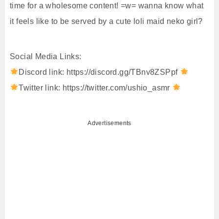
time for a wholesome content! =w= wanna know what
it feels like to be served by a cute loli maid neko girl?
Social Media Links:
Discord link: https://discord.gg/TBnv8ZSPpf
Twitter link: https://twitter.com/ushio_asmr
Advertisements