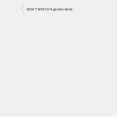
投
DON’T WATCH ft gender bend
稿
ナ
ビ
ゲ
ー
シ
ョ
ン