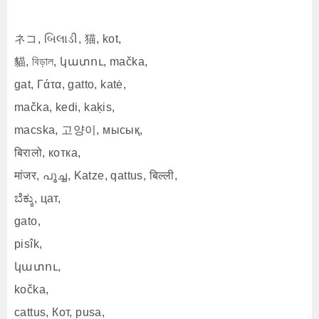
ネコ, બિલાડી, 猫, kot,
貓, বিড়াল, կատու, mačka,
gat, Γάτα, gatto, katė,
mačka, kedi, kaķis,
macska, 고양이, мысық,
बिरालो, котка,
मांजर, പൂച്ച, Katze, qattus, बिल्ली,
ಬೆಕ್ಕು, цат,
gato,
pisîk,
կատու,
kočka,
cattus, Кот, pusa,