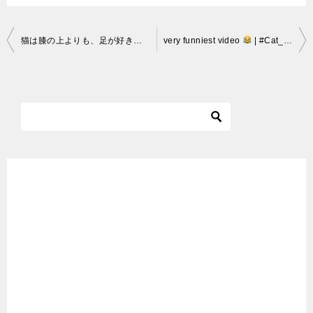
投
猫は膝の上よりも、足が好きっぽい
very funniest video
| #Cat_funny_video
稿
ナ
ビ
ゲ
ー
シ
ョ
ン