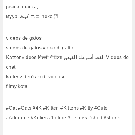
pisică, mačka,
муур, کیٹ ネコ neko 猫
vídeos de gatos
videos de gatos video di gatto
Katzenvideos बिल्ली वीडियो القط أشرطة الفيديو Vidéos de
chat
kattenvideo’s kedi videosu
filmy kota
#Cat #Cats #4K #Kitten #Kittens #Kitty #Cute
#Adorable #Kitties #Feline #Felines #short #shorts