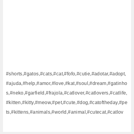
#shorts,#gatos,#cats,#cat,#fofo,#cutie,#adotar,#adopt,
#ajuda,#help,#amor,#love,#kat,#soul,#dream,#gatinho
s,#neko,#garfield,#frajola,#catlover,#catlovers,#catlife,
#kitten,#kitty,#meow,#pet,#cute,#dog,#catoftheday,#pe
ts,#kittens,#animals,#world,#animal,#cutecat,#catlov