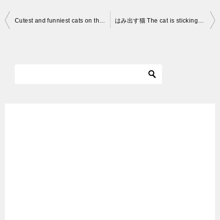
投
Cutest and funniest cats on the internet #shorts
はみ出す猫 The cat is sticking out #Shorts
稿
ナ
ビ
ゲ
ー
シ
ョ
ン