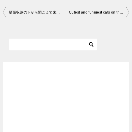
投
壁面収納の下から聞こえて来る謎の羽音！出て来たのは‥
Cutest and funniest cats on the internet #shorts
稿
ナ
ビ
ゲ
ー
シ
ョ
ン