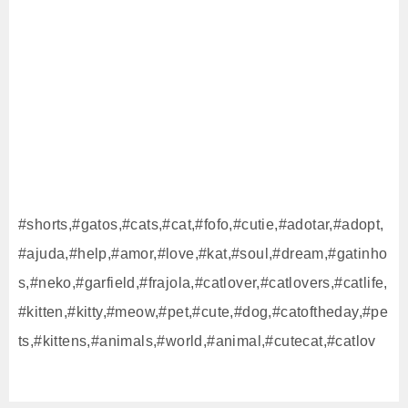
#shorts,#gatos,#cats,#cat,#fofo,#cutie,#adotar,#adopt,
#ajuda,#help,#amor,#love,#kat,#soul,#dream,#gatinho
s,#neko,#garfield,#frajola,#catlover,#catlovers,#catlife,
#kitten,#kitty,#meow,#pet,#cute,#dog,#catoftheday,#pe
ts,#kittens,#animals,#world,#animal,#cutecat,#catlov