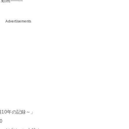
新ねこ動画——–
Advertisements
10年の記録～」
0