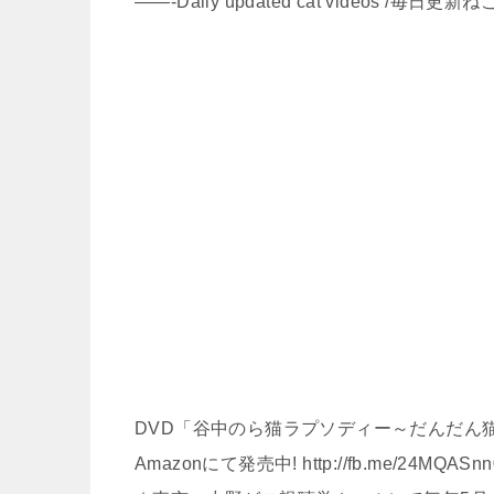
——-Daily updated cat videos /毎日更
DVD「谷中のら猫ラプソディー～だんだん猫
Amazonにて発売中! http://fb.me/24MQASnn