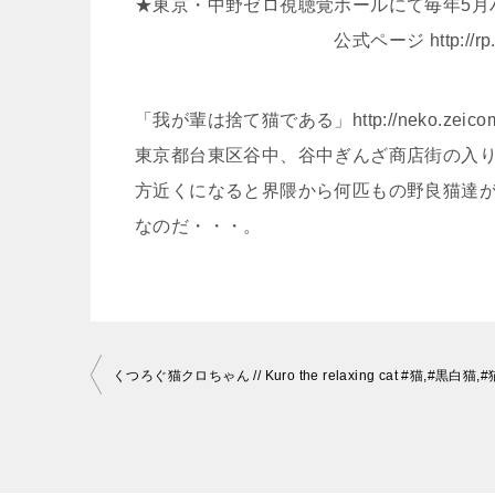
★東京・中野ゼロ視聴覚ホールにて毎年5月
公式ページ http://rp.zeicomp
「我が輩は捨て猫である」http://neko.zeicompa
東京都台東区谷中、谷中ぎんざ商店街の入
方近くになると界隈から何匹もの野良猫達
なのだ・・・。
投
稿
ナ
ビ