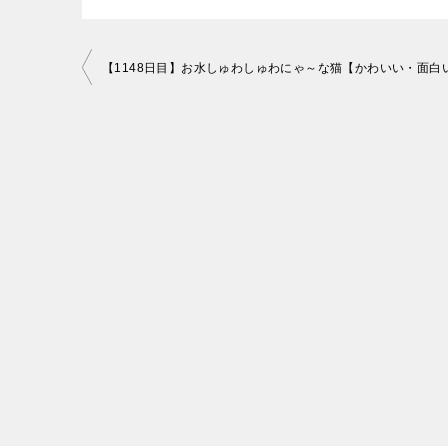
投
稿
ナ
ビ
ゲ
ー
シ
ョ
ン