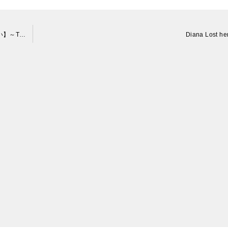
【1148日目】お水しゅわしゅわにゃ～な猫【かわいい・面白い】～The growth record of my cute cat, Nike day 1148
Diana Lost he