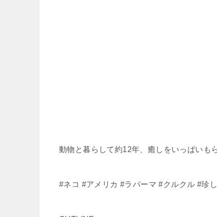
動物と暮らして約12年、癒しをいっぱいも
#ネコ #アメリカ #ラパーマ #クルクル #珍し