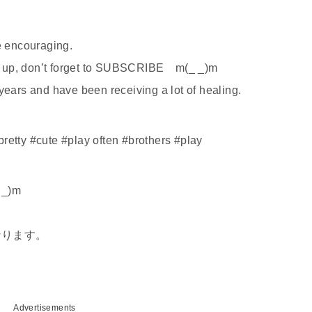
be encouraging.
umbs up, don’t forget to SUBSCRIBE m(_ _)m
years and have been receiving a lot of healing.
retty #cute #play often #brothers #play
_)m
なります。
Advertisements