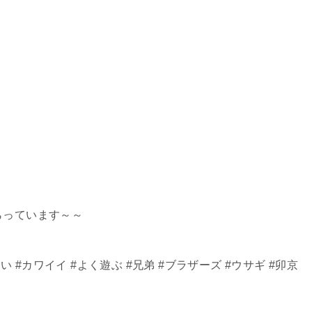
らっています～～
い #カワイイ #よく遊ぶ #兄弟 #ブラザーズ #ウサギ #卯京