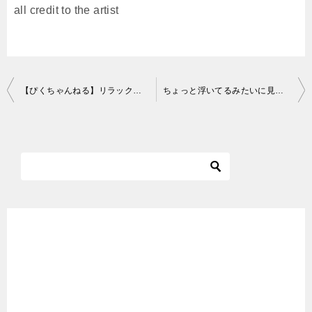
all credit to the artist
投
【ぴくちゃんねる】リラックス中のネコ／Relaxing cat
ちょっと浮いてるみたいに見える#保護 #猫 #cat #shorts
稿
ナ
ビ
ゲ
ー
シ
ョ
ン